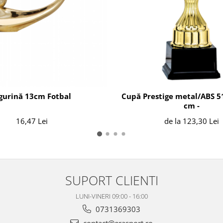
gurină 13cm Fotbal
Cupă Prestige metal/ABS 5
cm -
16,47 Lei
de la 123,30 Lei
SUPORT CLIENTI
LUNI-VINERI 09:00 - 16:00
0731369303
contact@erasport.ro