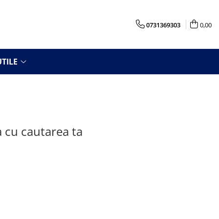
0731369303
0,00
TILE
a cu cautarea ta