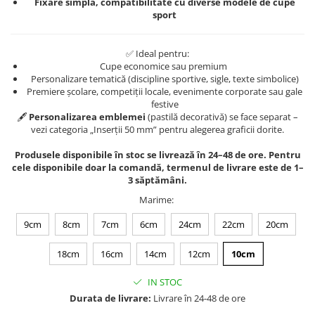
Fixare simplă, compatibilitate cu diverse modele de cupe
sport
✅ Ideal pentru:
Cupe economice sau premium
Personalizare tematică (discipline sportive, sigle, texte simbolice)
Premiere școlare, competiții locale, evenimente corporate sau gale
festive
🖋️
Personalizarea emblemei
(pastilă decorativă) se face separat –
vezi categoria „Inserții 50 mm” pentru alegerea graficii dorite.
Produsele disponibile în stoc se livrează în 24–48 de ore. Pentru
cele disponibile doar la comandă, termenul de livrare este de 1–
3 săptămâni.
Marime
:
9cm
8cm
7cm
6cm
24cm
22cm
20cm
18cm
16cm
14cm
12cm
10cm
IN STOC
Durata de livrare:
Livrare în 24-48 de ore