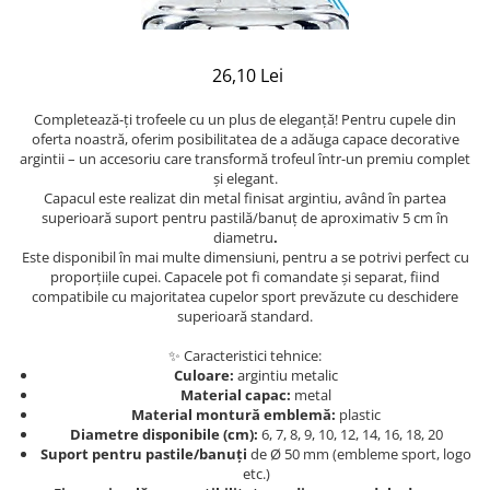
26,10 Lei
Completează-ți trofeele cu un plus de eleganță!
Pentru cupele din
oferta noastră, oferim posibilitatea de a adăuga capace decorative
argintii – un accesoriu care transformă trofeul într-un premiu complet
și elegant.
Capacul este realizat din
metal finisat argintiu
, având în partea
superioară suport pentru pastilă/banuț
de aproximativ 5 cm în
diametru
.
Este disponibil în mai multe dimensiuni, pentru a se potrivi perfect cu
proporțiile cupei.
Capacele pot fi comandate și separat
, fiind
compatibile cu majoritatea cupelor sport prevăzute cu deschidere
superioară standard.
✨ Caracteristici tehnice:
Culoare:
argintiu metalic
Material capac:
metal
Material montură emblemă:
plastic
Diametre disponibile (cm):
6, 7, 8, 9, 10, 12, 14, 16, 18, 20
Suport pentru pastile/banuți
de Ø 50 mm (embleme sport, logo
etc.)