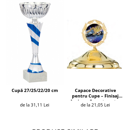
Capace Decorative
Cupă 27/25/22/20 cm
pentru Cupe – Finisaj
Auriu cu Suport pentru
de la 21,05 Lei
de la 31,11 Lei
Emblemă