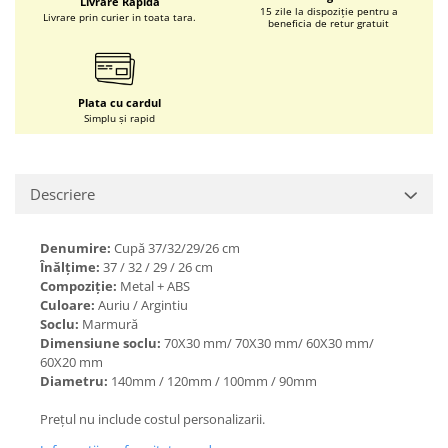
Livrare Rapida
15 zile la dispoziție pentru a
Livrare prin curier in toata tara.
beneficia de retur gratuit
Plata cu cardul
Simplu și rapid
Descriere
Denumire:
Cupă 37/32/29/26 cm
Înălțime:
37 / 32 / 29 / 26 cm
Compoziție:
Metal + ABS
Culoare:
Auriu / Argintiu
Soclu:
Marmură
Dimensiune soclu:
70X30 mm/ 70X30 mm/ 60X30 mm/
60X20 mm
Diametru:
140mm / 120mm / 100mm / 90mm
Prețul nu include costul personalizarii.