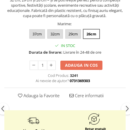
32 cm, 29 cm și 26 cm – și se potrivește perfect pentru competiții
sportive, festivități școlare, evenimente recreative sau activități
educaționale. Fabricată din plastic rezistent, cu finisaj auriu elegant,
cupa poate fi personalizată cu o plăcuță gravată.
Marime
:
37cm
32cm
29cm
26cm
IN STOC
Durata de livrare:
Livrare în 24-48 de ore
ADAUGA IN COS
Cod Produs:
3241
Ai nevoie de ajutor?
0731369303
Adauga la Favorite
Cere informatii
Retur gratuit