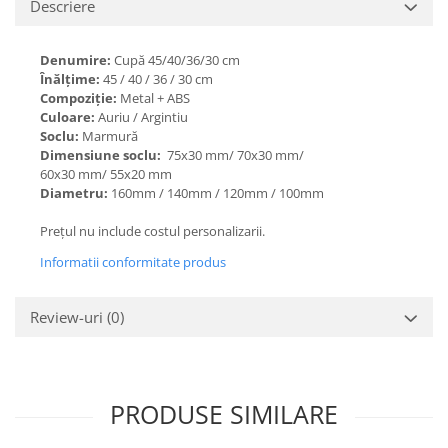
Descriere
Denumire:
Cupă 45/40/36/30 cm
Înălțime:
45 / 40 / 36 / 30 cm
Compoziție:
Metal + ABS
Culoare:
Auriu / Argintiu
Soclu:
Marmură
Dimensiune soclu:
75x30 mm/ 70x30 mm/
60x30 mm/ 55x20 mm
Diametru:
160mm / 140mm / 120mm / 100mm
Prețul nu include costul personalizarii.
Informatii conformitate produs
Review-uri
(0)
PRODUSE SIMILARE