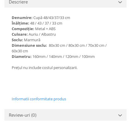
Descriere
Denumire:
Cupă 48/43/37/33 cm
Înălțime:
48 / 43 / 37 / 33 cm
Compoziție:
Metal + ABS
Culoare:
Auriu / Albastru
Soclu:
Marmură
Dimensiune soclu:
80x30 cm / 80x30 cm / 70x30 cm /
60x30 cm
Diametru:
160mm / 140mm / 120mm / 100mm
Prețul nu include costul personalizarii.
Informatii conformitate produs
Review-uri
(0)