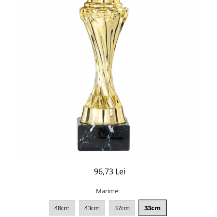
96,73 Lei
Marime
:
48cm
43cm
37cm
33cm