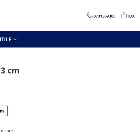
0731369303
0,00
TILE
53 cm
cm
8 de ore