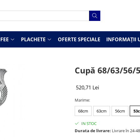
FEE
PLACHETE
OFERTE SPECIALE
INFORMAȚII U
Cupă 68/63/56/
520,71 Lei
Marime
:
68cm
63cm
56cm
53
IN STOC
Durata de livrare:
Livrare în 24-4