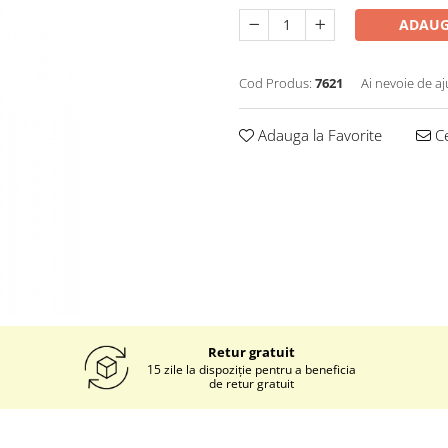
ADAUG
Cod Produs:
7621
Ai nevoie de aj
Adauga la Favorite
Ce
Retur gratuit
15 zile la dispoziție pentru a beneficia
de retur gratuit