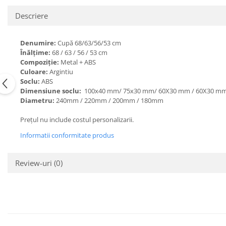
Descriere
Denumire:
Cupă 68/63/56/53 cm
Înălțime:
68 / 63 / 56 / 53 cm
Compoziție:
Metal + ABS
Culoare:
Argintiu
Soclu:
ABS
Dimensiune soclu:
100x40 mm/ 75x30 mm/ 60X30 mm / 60X30 m
Diametru:
240mm / 220mm / 200mm / 180mm
Prețul nu include costul personalizarii.
Informatii conformitate produs
Review-uri
(0)