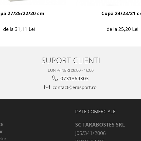
pă 27/25/22/20 cm
Cupă 24/23/21 
de la 31,11 Lei
de la 25,20 Lei
SUPORT CLIENTI
LUNI-VINERI 09:00 - 16:00
0731369303
contact@erasport.ro
DATE COMERCIALE
ta
SC TARABOSTES SRL
ur
J05/341/2006
etur