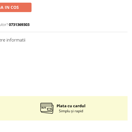
A IN COS
utor?
0731369303
re informatii
Plata cu cardul
Simplu și rapid