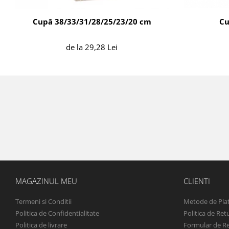
Cupă 38/33/31/28/25/23/20 cm
Cu
de la 29,28 Lei
MAGAZINUL MEU
CLIENTI
Termeni si Conditii
Metode de Pla
Politica de Confidentialitate
Politica de Ret
Politica de livrare
Formular de R