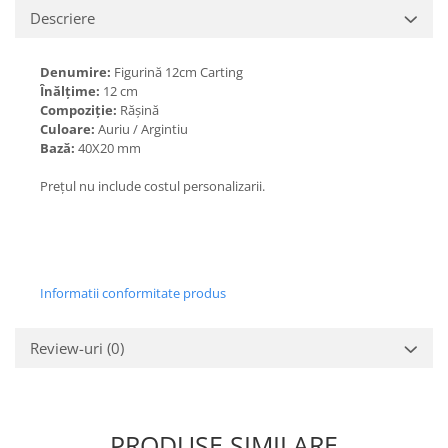
Descriere
Denumire:
Figurină 12cm Carting
Înălțime:
12
cm
Compoziție:
Rășină
Culoare:
Auriu / Argintiu
Bază:
40X20 mm
Prețul nu include costul personalizarii.
Informatii conformitate produs
Review-uri
(0)
PRODUSE SIMILARE