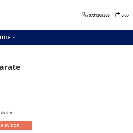
0731369303
0,00
TILE
arate
8 de ore
A IN COS