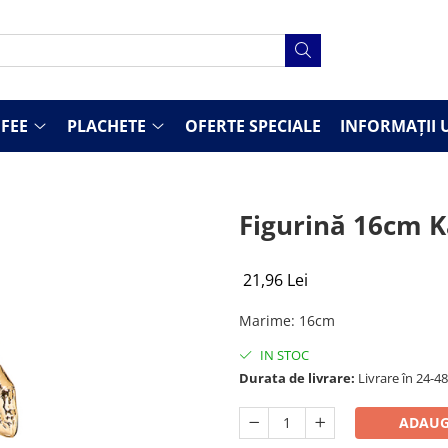
FEE
PLACHETE
OFERTE SPECIALE
INFORMAȚII U
Figurină 16cm K
21,96 Lei
Marime
:
16cm
IN STOC
Durata de livrare:
Livrare în 24-4
ADAUG