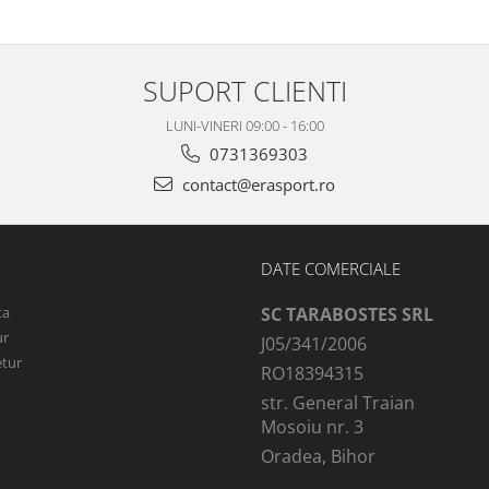
SUPORT CLIENTI
LUNI-VINERI 09:00 - 16:00
0731369303
contact@erasport.ro
DATE COMERCIALE
ta
SC TARABOSTES SRL
ur
J05/341/2006
etur
RO18394315
str. General Traian
Mosoiu nr. 3
Oradea, Bihor