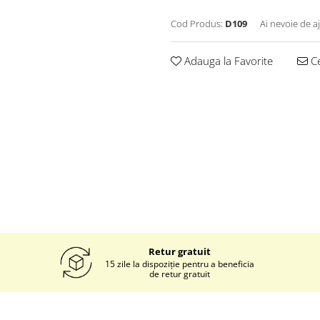
Cod Produs:
D109
Ai nevoie de a
Adauga la Favorite
Ce
Retur gratuit
15 zile la dispoziție pentru a beneficia
de retur gratuit