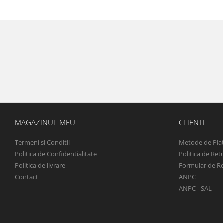
MAGAZINUL MEU
CLIENTI
Termeni si Conditii
Metode de Pla
Politica de Confidentialitate
Politica de Ret
Politica de livrare
Formular de R
Contact
ANPC
ANPC - SAL