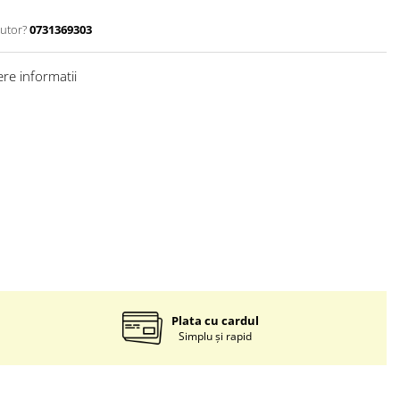
jutor?
0731369303
re informatii
Plata cu cardul
Simplu și rapid