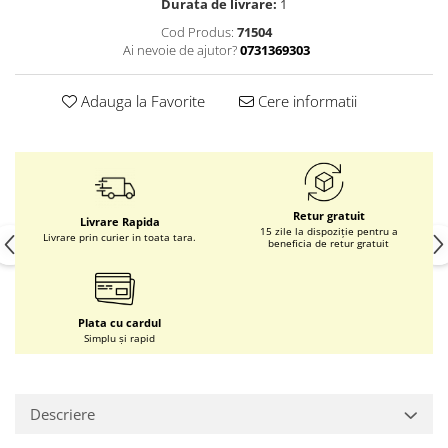
Durata de livrare:
1
Cod Produs:
71504
Ai nevoie de ajutor?
0731369303
Adauga la Favorite
Cere informatii
Retur gratuit
Livrare Rapida
15 zile la dispoziție pentru a
Livrare prin curier in toata tara.
beneficia de retur gratuit
Plata cu cardul
Simplu și rapid
Descriere