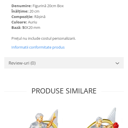
Denumire:
Figurină 20cm Box
Înălțime:
20
cm
Compoziție:
Rășină
Culoare:
Auriu
Bază: 5
0X20 mm
Prețul nu include costul personalizarii.
Informatii conformitate produs
Review-uri
(0)
PRODUSE SIMILARE