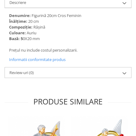
Descriere
Denumire:
Figurină 20cm Cros Feminin
Înălțime:
20
cm
Compoziție:
Rășină
Culoare:
Auriu
Bază: 5
0X20 mm
Prețul nu include costul personalizarii.
Informatii conformitate produs
Review-uri
(0)
PRODUSE SIMILARE