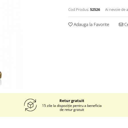
Cod Produs:
52526
Ai nevoie de a
Adauga la Favorite
Ce
Retur gratuit
15 zile la dispoziție pentru a beneficia
de retur gratuit