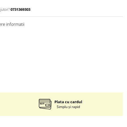
jutor?
0731369303
re informatii
Plata cu cardul
Simplu și rapid