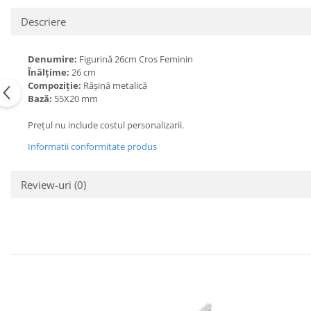
Descriere
Denumire:
Figurină 26cm Cros Feminin
Înălțime:
26
cm
Compoziție:
Rășină metalică
Bază:
55X20 mm
Prețul nu include costul personalizarii.
Informatii conformitate produs
Review-uri
(0)