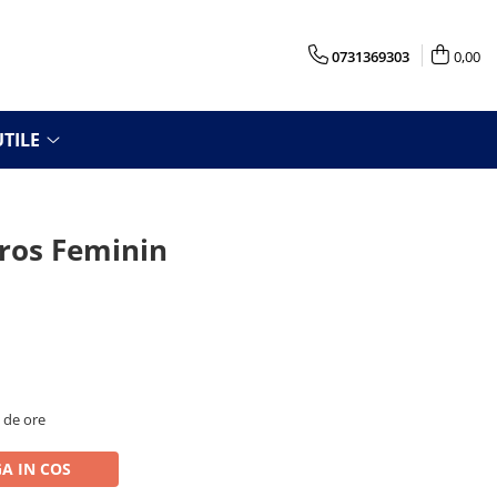
0731369303
0,00
TILE
ros Feminin
8 de ore
A IN COS