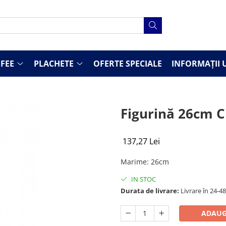
FEE
PLACHETE
OFERTE SPECIALE
INFORMAȚII U
Figurină 26cm C
137,27 Lei
Marime
:
26cm
IN STOC
Durata de livrare:
Livrare în 24-4
ADAUG