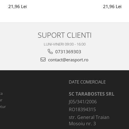
21,96 Lei
21,96 Lei
SUPORT CLIENTI
LUNI-VINERI 09:00 - 16:00
0731369303
contact@erasport.ro
DATE COMERCIALE
ta
SC TARABOSTES SRL
ur
J05/341/2006
etur
RO18394315
str. General Traian
Mosoiu nr. 3