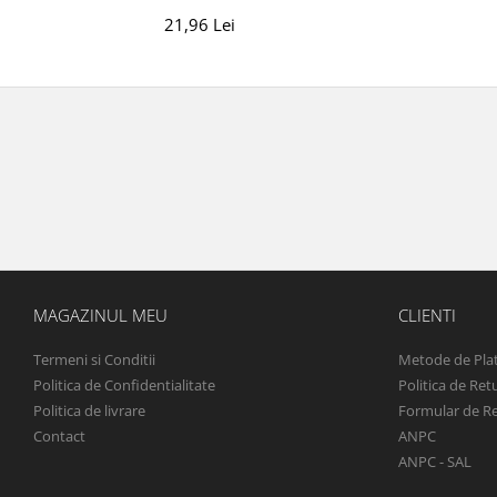
21,96 Lei
MAGAZINUL MEU
CLIENTI
Termeni si Conditii
Metode de Pla
Politica de Confidentialitate
Politica de Ret
Politica de livrare
Formular de R
Contact
ANPC
ANPC - SAL