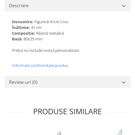
Descriere
Denumire:
Figurină 41cm Cros
Înălțime:
41
cm
Compoziție:
Rășină metalică
Bază:
80X25 mm
Prețul nu include costul personalizarii.
Informatii conformitate produs
Review-uri
(0)
PRODUSE SIMILARE