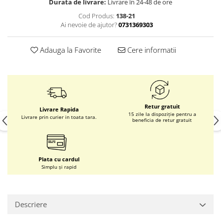
Durata de livrare:
Livrare în 24-48 de ore
Cod Produs:
138-21
Ai nevoie de ajutor?
0731369303
Adauga la Favorite
Cere informatii
Retur gratuit
Livrare Rapida
15 zile la dispoziție pentru a
Livrare prin curier in toata tara.
beneficia de retur gratuit
Plata cu cardul
Simplu și rapid
Descriere