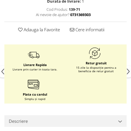
Durata de livrare:
1
Cod Produs:
139-71
Ai nevoie de ajutor?
0731369303
Adauga la Favorite
Cere informatii
Retur gratuit
Livrare Rapida
15 zile la dispoziție pentru a
Livrare prin curier in toata tara.
beneficia de retur gratuit
Plata cu cardul
Simplu și rapid
Descriere