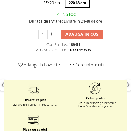
25X20 cm
22X18 cm
IN STOC
Durata de livrare:
Livrare în 24-48 de ore
ADAUGA IN COS
Cod Produs:
189-51
Ai nevoie de ajutor?
0731369303
Adauga la Favorite
Cere informatii
Retur gratuit
Livrare Rapida
15 zile la dispoziție pentru a
Livrare prin curier in toata tara.
beneficia de retur gratuit
Plata cu cardul