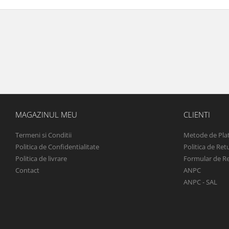
MAGAZINUL MEU
CLIENTI
Termeni si Conditii
Metode de Pla
Politica de Confidentialitate
Politica de Ret
Politica de livrare
Formular de R
Contact
ANPC
ANPC - SAL