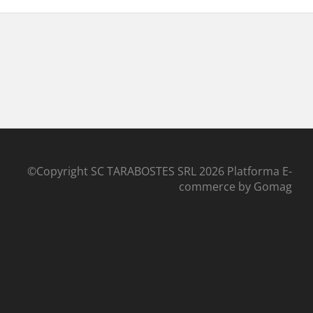
©Copyright SC TARABOSTES SRL 2026
Platforma E-
commerce by Gomag