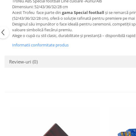
Trofeu ABS Special football Line culoare -Auriu/Alb
Dimensiuni: 52/43/36/32/28 cm
Acest Trofeu face parte din
gama Special football
și se remarcă prin
(52/43/36/32/28 cm), oferă o soluție rafinată pentru premiere pe ma
Designul său impunător o face ideală pentru ceremonii, competiții sp
valoare simbolică fiecărui premiu.
Alege o cupă cu stil clasic, durabilitate și prestanță – disponibilă rapid
Informatii conformitate produs
Review-uri
(0)