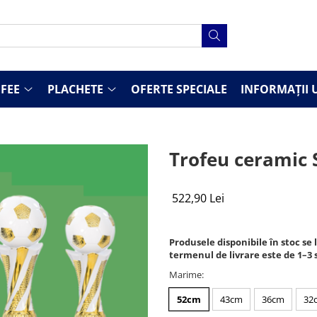
FEE
PLACHETE
OFERTE SPECIALE
INFORMAȚII U
Trofeu ceramic S
522,90 Lei
Produsele disponibile în stoc se 
termenul de livrare este de 1–3
Marime
:
52cm
43cm
36cm
32