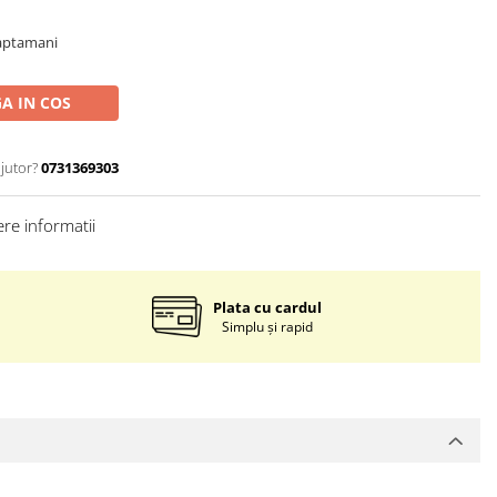
saptamani
A IN COS
jutor?
0731369303
re informatii
Plata cu cardul
Simplu și rapid