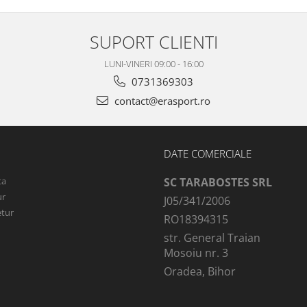
SUPORT CLIENTI
LUNI-VINERI 09:00 - 16:00
0731369303
contact@erasport.ro
DATE COMERCIALE
ta
SC TARABOSTES SRL
ur
J05/341/2006
etur
RO18394315
str. General Traian
Mosoiu nr. 3
Oradea, Bihor