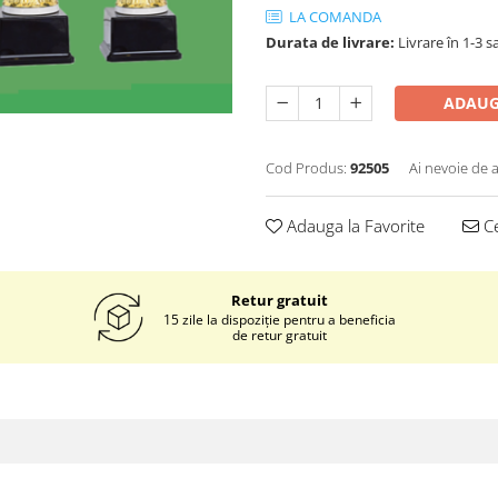
LA COMANDA
Durata de livrare:
Livrare în 1-3 
ADAUG
Cod Produs:
92505
Ai nevoie de a
Adauga la Favorite
Ce
Retur gratuit
15 zile la dispoziție pentru a beneficia
de retur gratuit