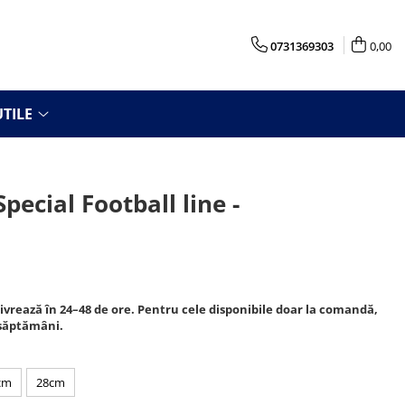
0731369303
0,00
TILE
pecial Football line -
livrează în 24–48 de ore. Pentru cele disponibile doar la comandă,
 săptămâni.
cm
28cm