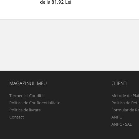
de la 81,92 Lei
MAGAZINUL MEU
CLIENTI
Termeni si Conditii
Metode de Pla
Politica de Confidentialitate
Politica de Ret
Politica de livrare
Formular de R
Contact
ANPC
ANPC - SAL