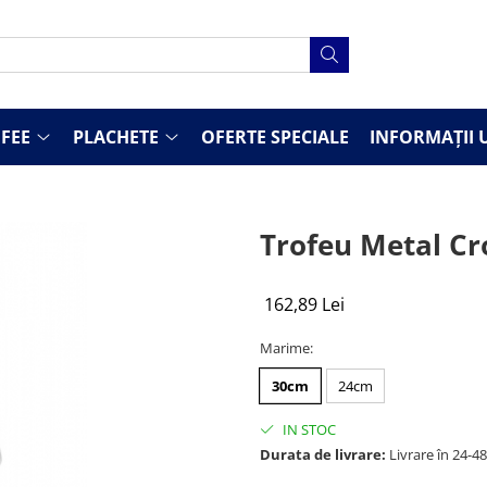
FEE
PLACHETE
OFERTE SPECIALE
INFORMAȚII U
Trofeu Metal C
162,89 Lei
Marime
:
30cm
24cm
IN STOC
Durata de livrare:
Livrare în 24-4