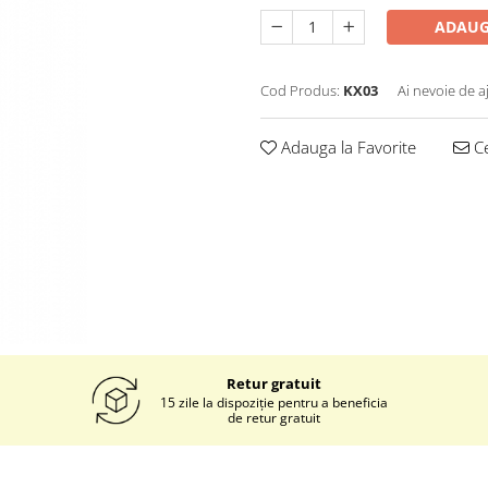
ADAUG
Cod Produs:
KX03
Ai nevoie de a
Adauga la Favorite
Ce
Retur gratuit
15 zile la dispoziție pentru a beneficia
de retur gratuit