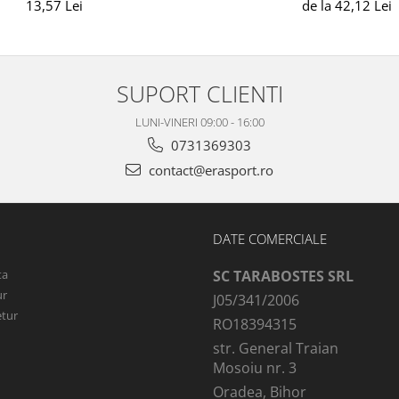
13,57 Lei
de la 42,12 Lei
SUPORT CLIENTI
LUNI-VINERI 09:00 - 16:00
0731369303
contact@erasport.ro
DATE COMERCIALE
ta
SC TARABOSTES SRL
ur
J05/341/2006
etur
RO18394315
str. General Traian
Mosoiu nr. 3
Oradea, Bihor