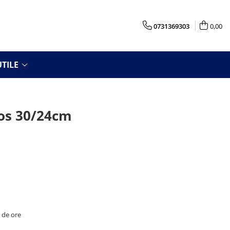
0731369303
0,00
TILE
ros 30/24cm
8 de ore