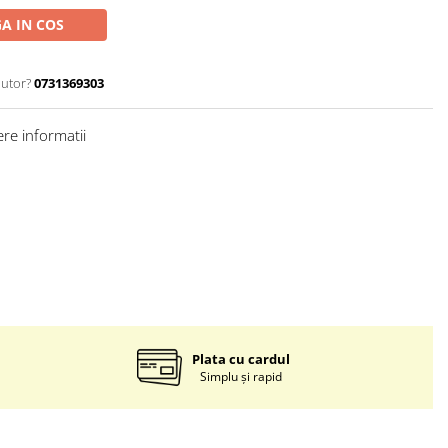
A IN COS
jutor?
0731369303
re informatii
Plata cu cardul
Simplu și rapid