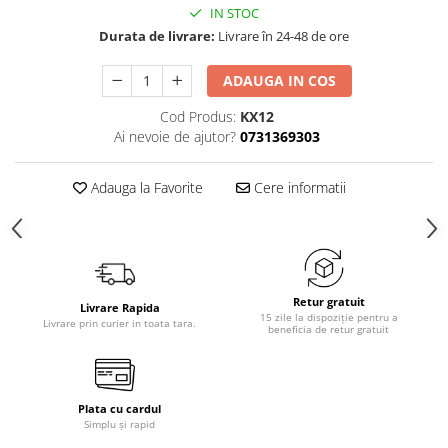
IN STOC
Durata de livrare:
Livrare în 24-48 de ore
ADAUGA IN COS
Cod Produs:
KX12
Ai nevoie de ajutor?
0731369303
Adauga la Favorite
Cere informatii
Retur gratuit
Livrare Rapida
15 zile la dispoziție pentru a
Livrare prin curier in toata tara.
beneficia de retur gratuit
Plata cu cardul
Simplu și rapid