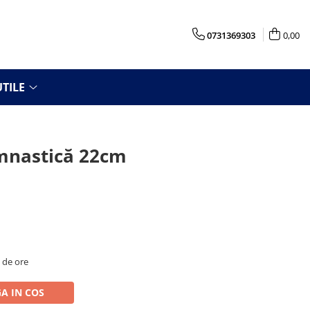
0731369303
0,00
TILE
imnastică 22cm
8 de ore
A IN COS