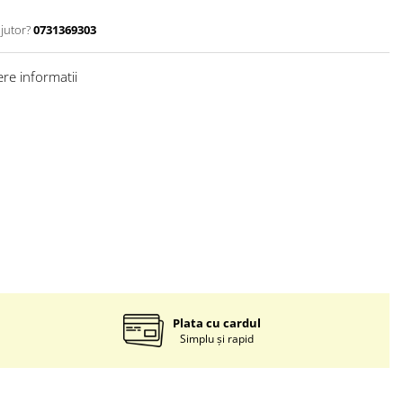
jutor?
0731369303
re informatii
Plata cu cardul
Simplu și rapid