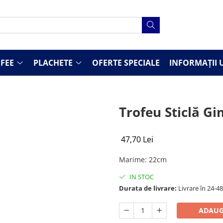
FEE
PLACHETE
OFERTE SPECIALE
INFORMAȚII U
Trofeu Sticlă G
47,70 Lei
Marime
:
22cm
IN STOC
Durata de livrare:
Livrare în 24-4
ADAUG