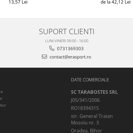
13,57 Lei
de la 42,12 Lei
SUPORT CLIENTI
LUNI-VINERI 09:00 - 16:00
0731369303
contact@erasport.ro
DATE COMERCIALE
ta
SC TARABOSTES SRL
ur
J05/341/2006
etur
RO18394315
str. General Traian
Mosoiu nr. 3
Oradea, Bihor