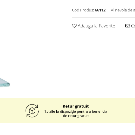
Cod Produs:
66112
Ai nevoie de a
Adauga la Favorite
Ce
Retur gratuit
15 zile la dispoziție pentru a beneficia
de retur gratuit